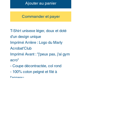
Ajouter au panier
Commander et payer
T-Shirt unisexe léger, doux et doté 
d'un design unique
Imprimé Arrière : Logo du Marly 
Acrobat'Club
Imprimé Avant : "j'peux pas, j'ai gym 
acro"
- Coupe décontractée, col rond
- 100% coton peigné et filé à 
l'anneau
- Grammage du tissu: 42 g / m2