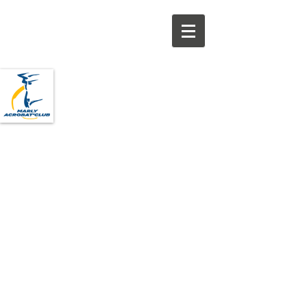
Bienvenue sur le site du Marly
Acrobat'Club
Découvrez la gymnastique
acrobatique et la vie du Club !
Club FORMATEUR de la Fédération
Française de Gymnastique
en Gymnastique Acrobatique
-
3ème Club de France
en gym