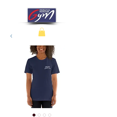
acrobatique
-